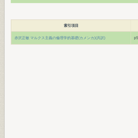
索引項目
赤沢正敏 マルクス主義の倫理学的基礎(カメンカ)(共訳)
p