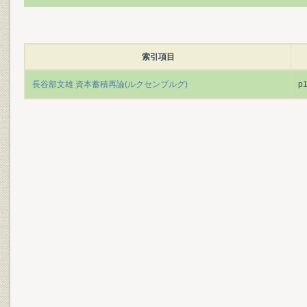
索引項目
長谷部文雄 資本蓄積再論(ルクセンブルグ)
p