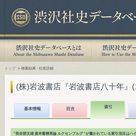
トップ
検索結果 - 社史詳細
(株)岩波書店『岩波書店八十年』(199
索引
基本情報
目次
"長谷部文雄 資本蓄積再論 ルクセンブルグ "が書かれている索引項目はハ