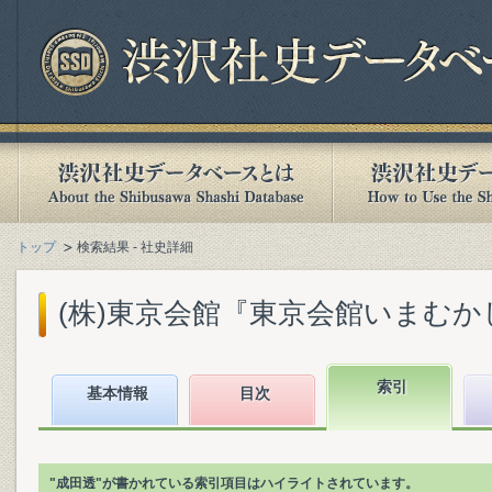
トップ
検索結果 - 社史詳細
(株)東京会館『東京会館いまむかし』(
索引
基本情報
目次
"成田透"が書かれている索引項目はハイライトされています。