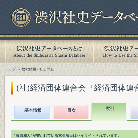
トップ
検索結果 - 社史詳細
(社)経済団体連合会『経済団体連合会
索引
基本情報
目次
"藤原和人"が書かれている索引項目はハイライトされています。