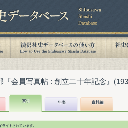
『会員写真帖 : 創立二十年記念』(1938.
索引
年表
資料編
イライトされています。