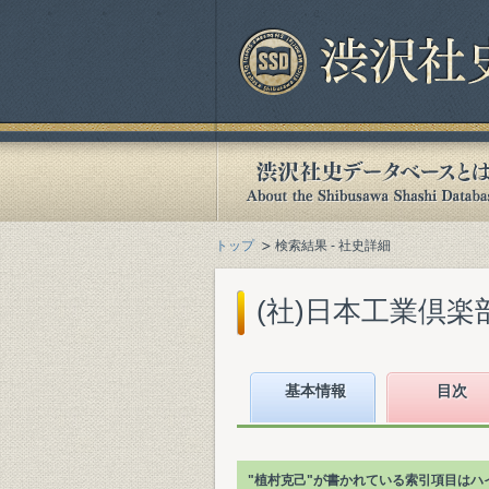
トップ
検索結果 - 社史詳細
(社)日本工業倶楽部
基本情報
目次
"植村克己"が書かれている索引項目はハ