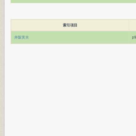
索引項目
井阪実夫
p