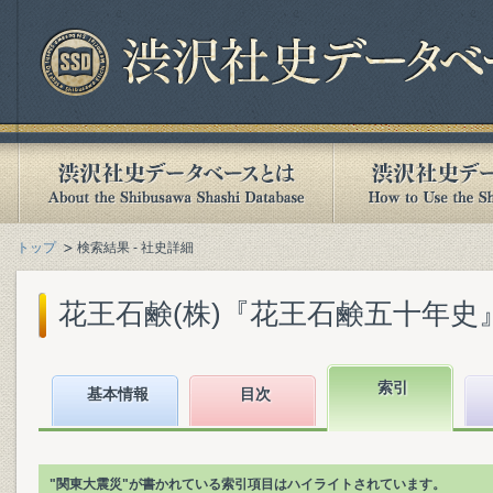
トップ
検索結果 - 社史詳細
花王石鹸(株)『花王石鹸五十年史』(1
索引
基本情報
目次
"関東大震災"が書かれている索引項目はハイライトされています。