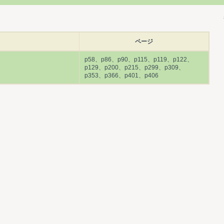
ページ
p58、p86、p90、p115、p119、p122、
p129、p200、p215、p299、p309、
p353、p366、p401、p406