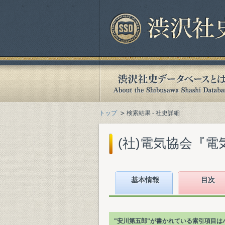
トップ
検索結果 - 社史詳細
(社)電気協会『電気
基本情報
目次
"安川第五郎"が書かれている索引項目は