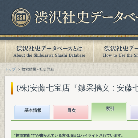
トップ
検索結果 - 社史詳細
(株)安藤七宝店『鏤采摛文 : 安藤七宝
索引
基本情報
目次
"梶市右衛門"が書かれている索引項目はハイライトされています。