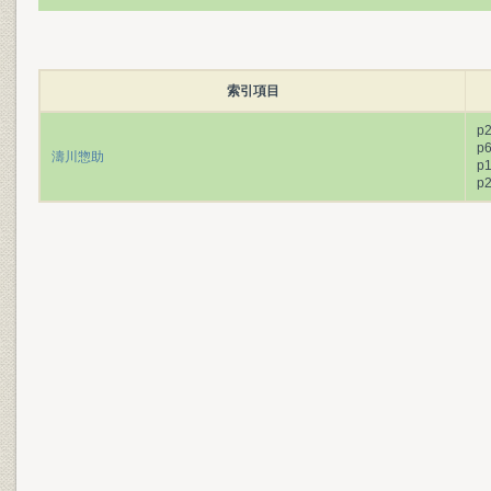
索引項目
p
p
濤川惣助
p
p