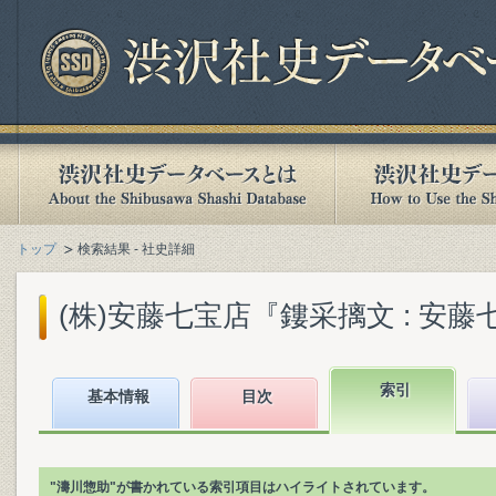
トップ
検索結果 - 社史詳細
(株)安藤七宝店『鏤采摛文 : 安藤七宝
索引
基本情報
目次
"濤川惣助"が書かれている索引項目はハイライトされています。