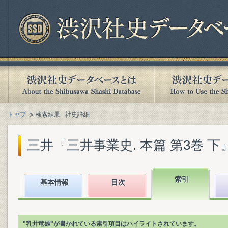
トップ
検索結果 - 社史詳細
三井『三井事業史. 本篇 第3巻 下』(2
索引
基本情報
目次
"乳井竜雄"が書かれている索引項目はハイライトされています。