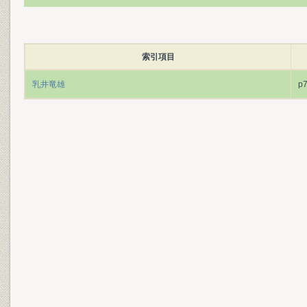
索引項目
乳井竜雄
p