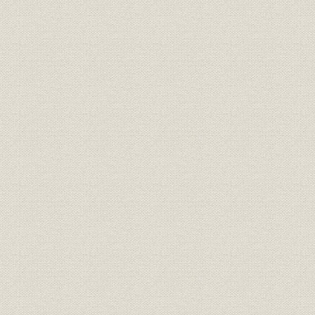
索引
参考文献
あとがき