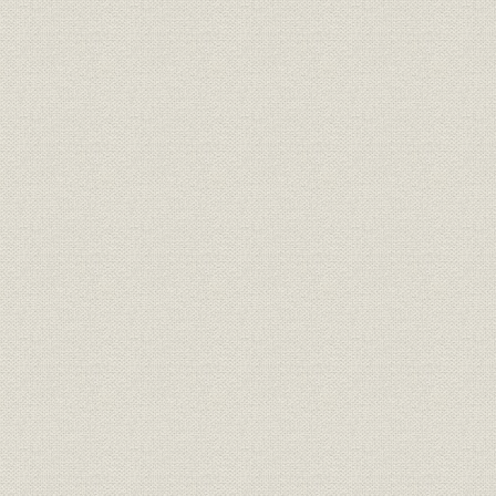
第四節 新規事業への模索
第二章 事業の多角化を目指す(昭和四十年代)
第一節 驚異の経済成長とその終焉
第二節 業容の拡充―住宅事業への助走
第三節 森林政策と経営山林の動き
第四節 その他の事業および業況の推移
第三部 減速経済への対応と事業の再構築(昭和五十~六十二年)
第一章 経営環境の激変と木材関連業界の動向
第一節 減速経済下の世界経済と日本経済
第二節 木材関連産業および住宅産業の概況
第二章 当社の経営の概要