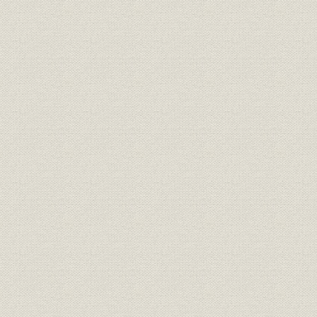
第一節 当期間の経営の概要
第二節 当社の業容
第三章 各部門の活動の状況
第一節 山林部門
第二節 国内材部門
第三節 外材部門(直輸入材)
第四節 建材部門
第五節 住宅部門
第六節 緑化事業部
第七節 調査、研究、開発関係部門
第八節 本社管理部門