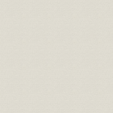
第四章 子会社等
第四部 総合住宅関連企業体制の確立(最近一〇年間の歩み)
第一章 最近一〇年の当社の動き
第二章 各部門の最近一〇年の歩み
第一節 山林部門
第二節 木材・建材部門
第三節 住宅部門
第四節 事業開発部門
第五節 研究開発部門
第六節 地球環境保全への取り組み
第七節 本社管理部門