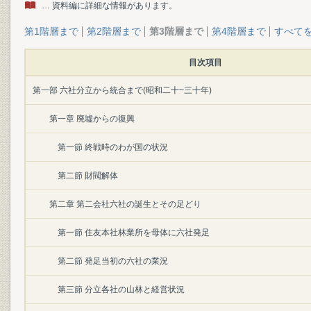
… 資料編に詳細な情報があります。
第1階層まで
第2階層まで
第3階層まで
第4階層まで
すべて
目次項目
第一部 六社分立から統合まで(昭和二十~三十年)
第一章 廃墟からの復興
第一節 終戦時のわが国の状況
第二節 財閥解体
第二章 第二会社六社の誕生とその足どり
第一節 住友本社林業所を母体に六社発足
第二節 発足当初の六社の業況
第三節 分立各社の山林と経営状況