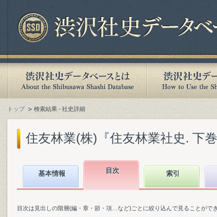
トップ
検索結果 - 社史詳細
住友林業(株)『住友林業社史. 下巻』(
目次
基本情報
索引
目次は見出しの階層(編・章・節・項…など)ごとに絞り込んで見ることがで