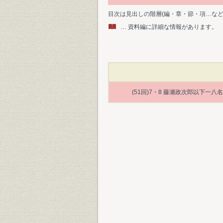
目次は見出しの階層(編・章・節・項…な
… 資料編に詳細な情報があります。
(51回)7・8 藤瀬政次郎以下一八