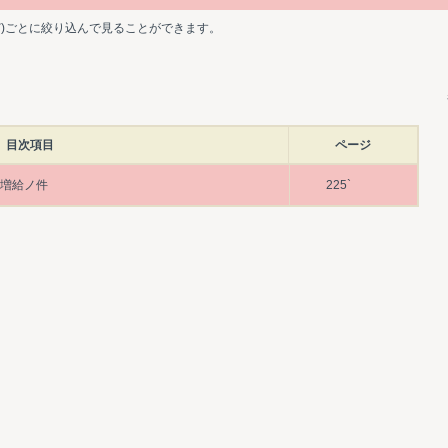
ど)ごとに絞り込んで見ることができます。
目次項目
ページ
名増給ノ件
225`