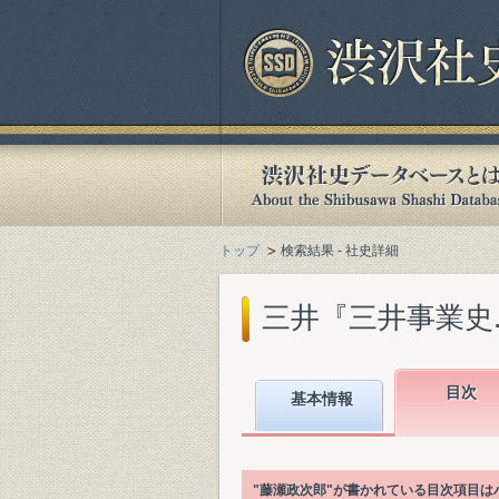
トップ
検索結果 - 社史詳細
三井『三井事業史. 資
目次
基本情報
"藤瀬政次郎"が書かれている目次項目は