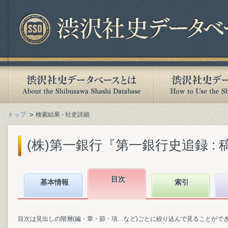
トップ
検索結果 - 社史詳細
(株)第一銀行『第一銀行史追録 : 稿本』
目次
基本情報
索引
目次は見出しの階層(編・章・節・項…など)ごとに絞り込んで見ることがで