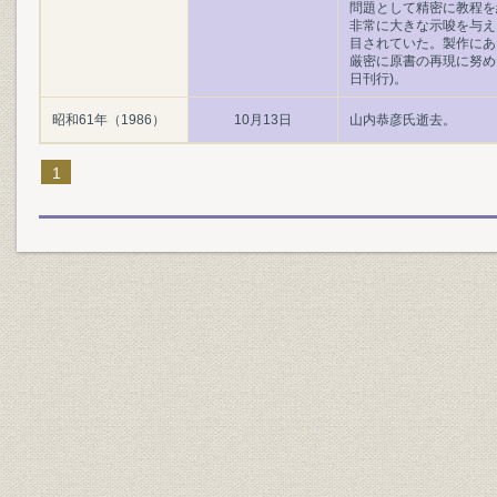
問題として精密に教程を
非常に大きな示唆を与え
目されていた。製作にあ
厳密に原書の再現に努めた
日刊行)。
昭和61年（1986）
10月13日
山内恭彦氏逝去。
1