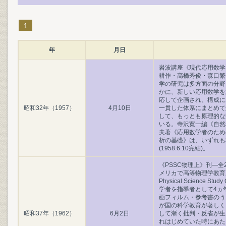
1
年
月日
岩波講座《現代応用数学
耕作・高橋秀俊・森口繁
学の研究は多方面の分野
かに、新しい応用数学を
応して企画され、構成に
昭和32年（1957）
4月10日
一貫した体系にまとめて
して、もっとも原理的な
いる。寺沢寛一編《自然
夫著《応用数学者のため
析の基礎》は、いずれも
(1958.6.10完結)。
《PSSC物理上》刊―全
メリカで高等物理学教育
Physical Science 
学者を指導者として4ヵ
画フィルム・参考書のう
が国の科学教育が著しく
昭和37年（1962）
6月2日
して漸く批判・反省が生
れはじめていた時にあた