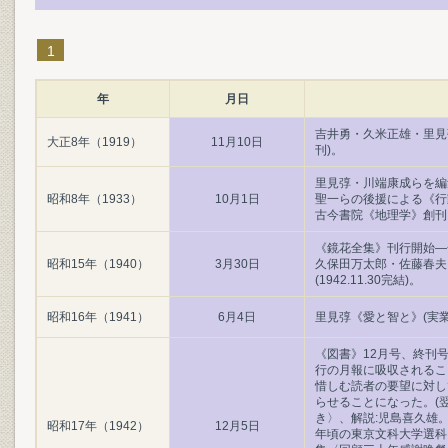
1
年
月日
吉井勇・久米正雄・里見弴
大正8年（1919）
11月10日
刊)。
里見弴・川端康成らを編
昭和8年（1933）
10月1日
聖一らの後援による《行
古今書院《地理学》創刊
《鏡花全集》刊行開始―
昭和15年（1940）
3月30日
久保田万太郎・佐藤春夫
(1942.11.30完結)。
昭和16年（1941）
6月4日
里見弴《愛と智と》(実
《図書》12月号、終刊
行の月報に吸収されるこ
惜しむ読者の要望に対し
らせることになった。(翌
き〉、解説:児島喜久雄
昭和17年（1942）
12月5日
年頃の東京文科大学選科