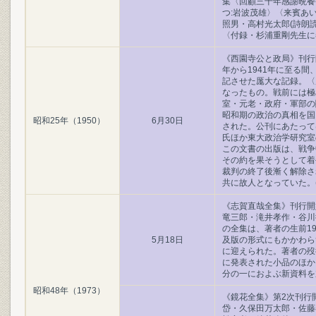
集〈回顧三十年感謝晩餐
つ:岩波茂雄〉〈来賓あ
照男・高村光太郎(詩朗
〈付録・杉浦重剛先生に
《西園寺公と政局》刊行
年から1941年に至る
記させた厖大な記録。〈
なったもの。戦前には極
室・元老・政府・軍部の
昭和期の政治の真相を国
昭和25年（1950）
6月30日
された。公刊にあたって
氏ほか東大政治学研究室
この文書の出版は、戦争
その約を果そうとして着
裁判の終了後漸く解除さ
共に故人となっていた。(19
《志賀直哉全集》刊行開
竜三郎・滝井孝作・谷川
の全集は、著者の生前19
5月18日
及版の形式にもかかわら
に迎えられた。著者の歿
に発表された小品のほか
分の一におよぶ新資料を加え
昭和48年（1973）
《鏡花全集》第2次刊行
岱・久保田万太郎・佐藤