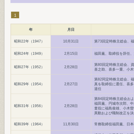
1
年
月日
昭和22年（1947）
10月31日
第73回定時株主総会、
昭和24年（1949）
2月15日
福田薫、取締役を辞任、
第80回定時株主総会、
昭和27年（1952）
2月28日
喜之助、喜多一重、小木
第82同定時株主総会、
昭和29年（1954）
2月27日
真を取締役に選任、喜多
退任
第84回定時株主総会お
福田薫、円城寺次郎、中
昭和31年（1956）
2月28日
査役に福島俊雄、小木曽
異動および職制改正を決
昭和39年（1964）
11月30日
常務取締役福田薫、日本