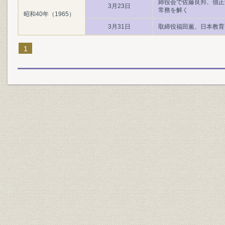
締役会で佐藤良邦、佃正
3月23日
常務を解く
昭和40年（1965）
3月31日
取締役福田薫、日本教育
1