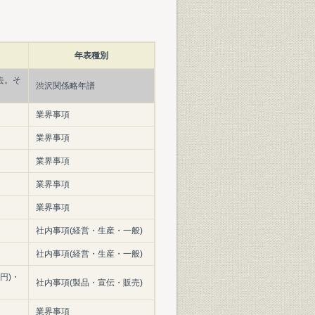
年表種別
去。そ
渋沢関係略年譜
業界事項
業界事項
業界事項
業界事項
業界事項
社内事項(経営・生産・一般)
社内事項(経営・生産・一般)
0円)・
社内事項(製品・宣伝・販売)
業界事項