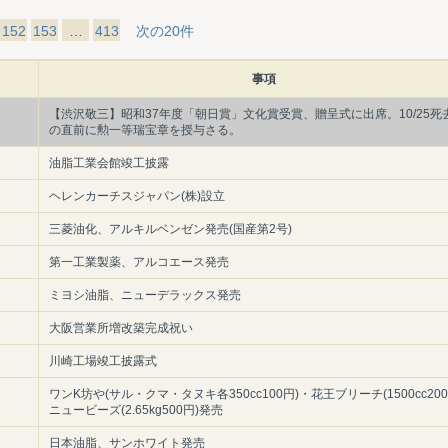
152
153
…
413
次の20件
事項
【渋沢敬三】昭和37年度「朝日賞」文化賞受賞、贈呈式に出席。10/25死
の直前に勲一等瑞宝章を授与さる。
油脂工業会館竣工披露
ヘレンカーチスジャパン(株)設立
三菱油化、アルキルベンゼン発売(国産第2号)
第一工業製薬、アルコエース発売
ミヨシ油脂、ニューデラックス発売
大阪営業所増改築完成祝い
川崎工場竣工披露式
ワンK坊や(サル・クマ・タヌキ各350cc100円)・花王ブリーチ(1500cc20
ニュービーズ(2.65kg500円)発売
日本油脂、サンホワイト発売