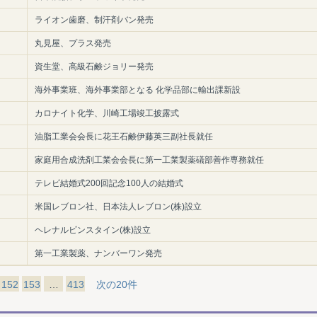
ライオン歯磨、制汗剤バン発売
丸見屋、プラス発売
資生堂、高級石鹸ジョリー発売
海外事業班、海外事業部となる 化学品部に輸出課新設
カロナイト化学、川崎工場竣工披露式
油脂工業会会長に花王石鹸伊藤英三副社長就任
家庭用合成洗剤工業会会長に第一工業製薬礒部善作専務就任
テレビ結婚式200回記念100人の結婚式
米国レブロン社、日本法人レブロン(株)設立
ヘレナルビンスタイン(株)設立
第一工業製薬、ナンバーワン発売
152
153
…
413
次の20件