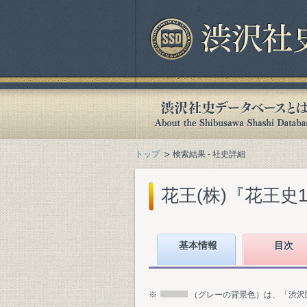
トップ
検索結果 - 社史詳細
花王(株)『花王史100年
基本情報
目次
※
（グレーの背景色）は、「渋沢