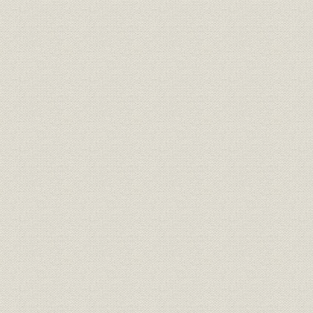
第7節 地域振興と社会貢献活動
第8節 能力開発と福利厚生制度
第9節 業績推移
第8章 日本経済の再生と「ふるさと銀行再構築」(平成4年~10年)
第1節 山高ければ谷深し
第2節 新経営体制の発足と「ふるさと銀行再構築」
第3節 信託業務への参入
第4節 金利自由化の中の営業展開
第5節 国際化への対応
第6節 端末機の更改と事務処理の効率化