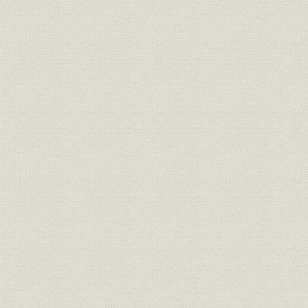
第5節 総合オンライン体制と事務の効率化
第6節 人事諸制度の改定
第7節 徳山東支店の不祥事件
第8節 業績推移
第7章 金融自由化とサウンドバンキングの追求(昭和60年~平成4年)
第1節 国際化と自由化の中で
第2節 サウンドバンキングのさらなる追求
第3節 自由化に対応した商品とサービス
第4節 地域経済国際化への対応
第5節 証券および投資業務サービス
第6節 情報化とエレクトロニックバンキングの推進