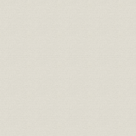
第2節 「健全なる積極進取」の経営
第3節 大衆化時代の銀行業務と預金増強
第4節 融資体制の整備
第5節 事務合理化への取組み
第6節 人事諸制度の整備
第7節 業績推移
口絵
第5章 第二次高度経済成長と「百万一心・新銀行」(昭和40年~昭和49年)
第1節 第二次高度経済成長期から転換期へ
第2節 本店新築と「百万一心・新銀行」
第3節 経営基盤の確立と体質の強化