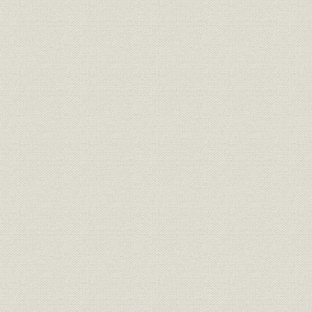
第5節 業績推移
第3章 日本経済自立と積極経営の展開(昭和24年~昭和30年)
第1節 日本経済自立への道
第2節 布浦頭取の就任と内部体制の確立
第3節 県外への進出と店舗網の整備
第4節 業容の拡大
第5節 外国為替業務
第6節 福利厚生ほか
第7節 業績推移
第4章 高度経済成長と「健全なる積極進取」(昭和30年~昭和40年)
第1節 先進国への途