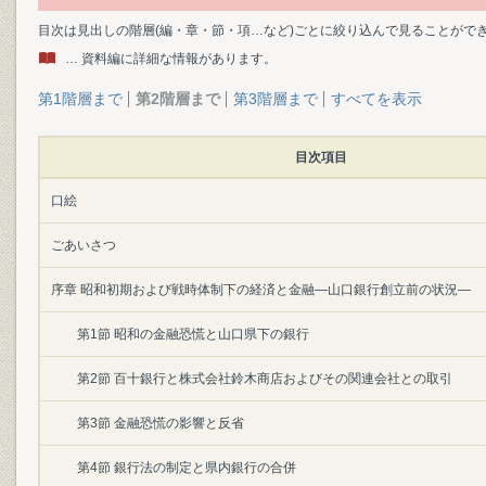
目次は見出しの階層(編・章・節・項…など)ごとに絞り込んで見ることがで
… 資料編に詳細な情報があります。
第1階層まで
第2階層まで
第3階層まで
すべてを表示
目次項目
口絵
ごあいさつ
序章 昭和初期および戦時体制下の経済と金融―山口銀行創立前の状況―
第1節 昭和の金融恐慌と山口県下の銀行
第2節 百十銀行と株式会社鈴木商店およびその関連会社との取引
第3節 金融恐慌の影響と反省
第4節 銀行法の制定と県内銀行の合併