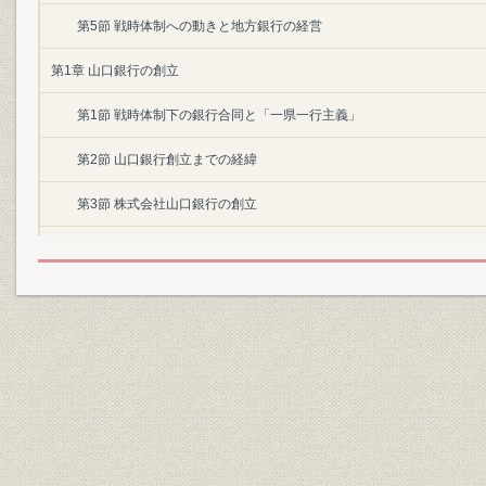
第5節 戦時体制への動きと地方銀行の経営
第1章 山口銀行の創立
第1節 戦時体制下の銀行合同と「一県一行主義」
第2節 山口銀行創立までの経緯
第3節 株式会社山口銀行の創立
第4節 大戦下の新銀行
第2章 戦後復興と当行の再建整備(昭和20年~昭和24年)
第1節 戦後日本の経済復興
第2節 当行の再建整備
第3節 戦後混乱期の経営および経営基盤の確立
第4節 山口銀行職員組合の結成と解散