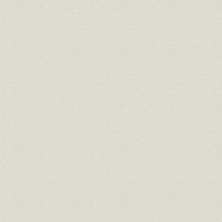
第7節 住宅金融専門会社(住専)問題とリスク管理体制の整備
第8節 就業体制、研修制度、福利厚生
第9節 業績推移
終章 21世紀への飛翔
口絵
主要参考文献・資料
表目次1(頁順)
表目次2(項目別)
頭取発言
事項目次
監修を終えて(山口大学経済学部教授 吉村弘)