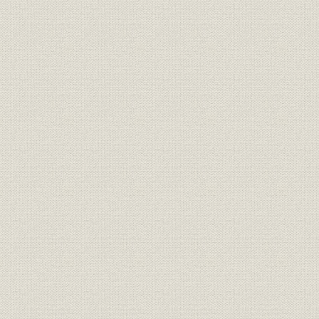
第4節 大衆化の進展と業容拡大
第5節 国際業務の拡充
第6節 事務の効率化、機械化の推進
第7節 人事制度の改定と研修体系、福利厚生の充実
第8節 記念事業と社会貢献活動
第9節 業績推移
第6章 安定経済成長と「ふるさと銀行」の創造(昭和49年~昭和60年)
第1節 経済・金融の変革期を迎えて
第2節 新体制の発足と創業100周年
第3節 安定成長時代への対応
第4節 金融自由化に向けて