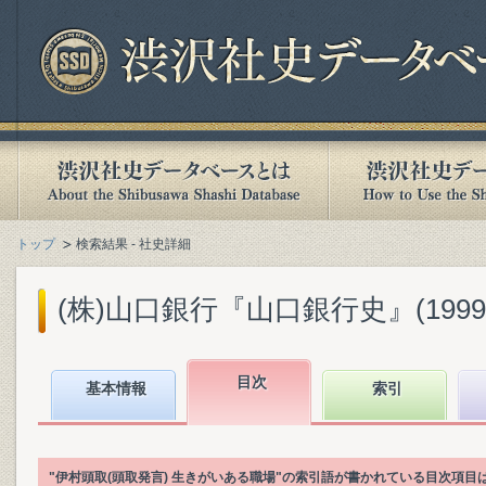
トップ
検索結果 - 社史詳細
(株)山口銀行『山口銀行史』(1999.
目次
基本情報
索引
"伊村頭取(頭取発言) 生きがいある職場"の索引語が書かれている目次項