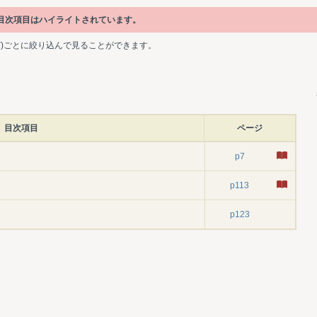
る目次項目はハイライトされています。
ど)ごとに絞り込んで見ることができます。
目次項目
ページ
p7
p113
p123