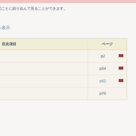
ど)ごとに絞り込んで見ることができます。
を表示
目次項目
ページ
p2
p54
p62
p70