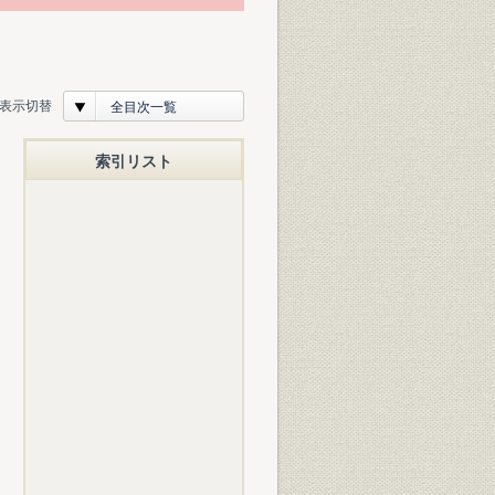
表示切替
全目次一覧
索引リスト