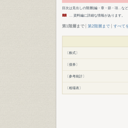
目次は見出しの階層(編・章・節・項…な
… 資料編に詳細な情報があります。
第1階層まで
第2階層まで
すべて
〔株式〕
〔債券〕
〔参考統計〕
〔相場表〕