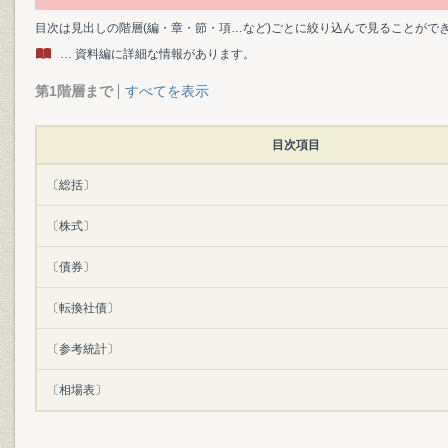
目次は見出しの階層(編・章・節・項…など)ごとに絞り込んで見ることがで
… 資料編に詳細な情報があります。
第1階層まで
すべてを表示
目次項目
〔総括〕
〔株式〕
〔債券〕
〔転換社債〕
〔参考統計〕
〔相場表〕