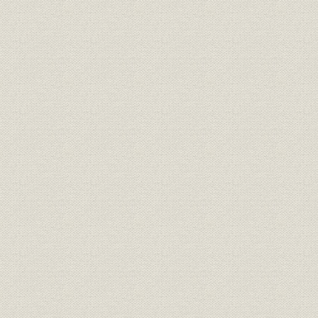
索引[東京、大阪、京都、名古屋、金沢の入札売立史分。作者名のある
のもの、入札売立て名称を含む]
謝辞 横井彬 東京美術倶楽部百年史編纂委員会・委員長
奥付・協力者一覧