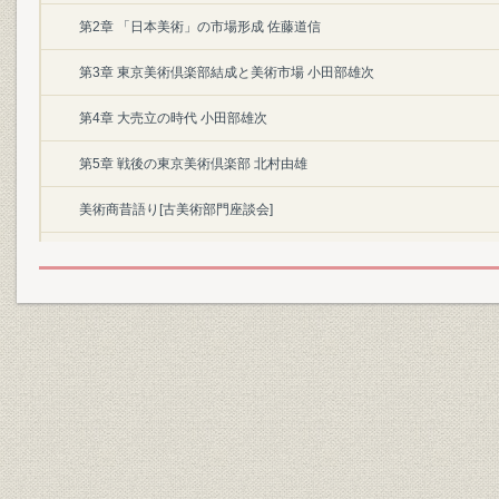
第2章 「日本美術」の市場形成 佐藤道信
第3章 東京美術倶楽部結成と美術市場 小田部雄次
第4章 大売立の時代 小田部雄次
第5章 戦後の東京美術倶楽部 北村由雄
美術商昔語り[古美術部門座談会]
交換会昔語り[新画部門座談会]
新画商の系譜
交換会一覧表
骨董屋評判記
記録篇
東京美術倶楽部入札売立史