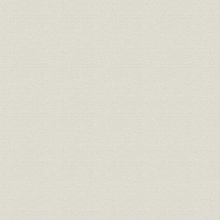
大阪美術倶楽部入札売立史
京都美術倶楽部入札売立史
名古屋美術倶楽部入札売立史
金沢美術倶楽部入札売立史
戦後主要入札売立落札価格一覧
便覧篇
店舗履歴―東京美術商協同組合員アンケートによる
東京美術倶楽部歴代役員一覧
東京美術倶楽部百年史年表
付録
参考文献