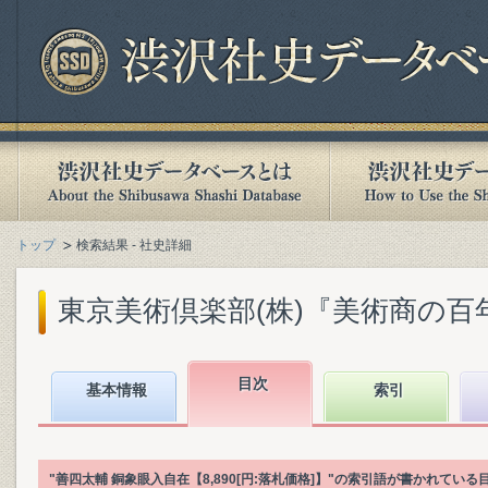
トップ
検索結果 - 社史詳細
東京美術倶楽部(株)『美術商の百年 :
目次
基本情報
索引
"善四太輔 銅象眼入自在【8,890[円:落札価格]】"の索引語が書かれて