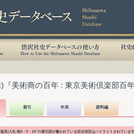
『美術商の百年 : 東京美術倶楽部百年史』(
索引
年表
資料編
画道具)入札 昭4・5・20"の索引語が書かれている目次項目はハイライトされていま