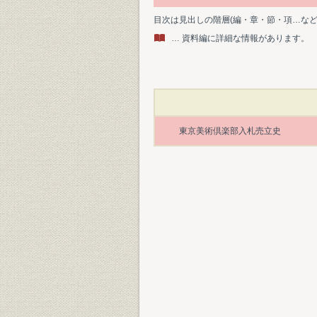
目次は見出しの階層(編・章・節・項…な
… 資料編に詳細な情報があります。
東京美術倶楽部入札売立史