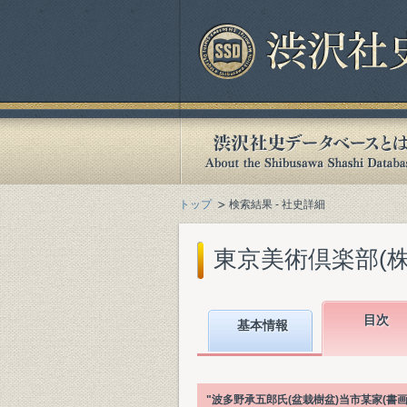
トップ
検索結果 - 社史詳細
東京美術倶楽部(株)
目次
基本情報
"波多野承五郎氏(盆栽樹盆)当市某家(書