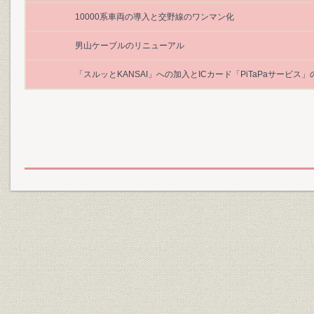
10000系車両の導入と交野線のワンマン化
男山ケーブルのリニューアル
「スルッとKANSAI」への加入とICカード「PiTaPaサービス」