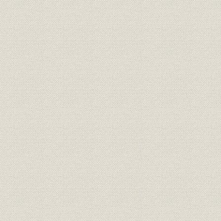
12.電気供給事業
13.ひらかた大菊人形の歴史
14.ひらかたパークの歴史
15.京阪グラウンド
16.成田山大阪別院の誘致
17.京阪京橋駅ビル
18.天満橋と京阪ビルディング、OMMビル
19.乗車券ギャラリー
20.京阪電鉄のイメージキャラクターたち
21.路線案内図
22.琵琶湖の舟運と玄関口・浜大津