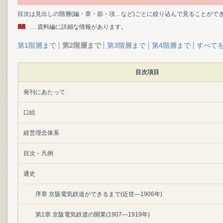
目次は見出しの階層(編・章・節・項…など)ごとに絞り込んで見ることがで
… 資料編に詳細な情報があります。
第1階層まで
第2階層まで
第3階層まで
第4階層まで
すべて
目次項目
発刊にあたって
口絵
経営理念体系
目次・凡例
通史
序章 京阪電気鉄道ができるまで(近世―1906年)
第1章 京阪電気鉄道の開業(1907―1919年)