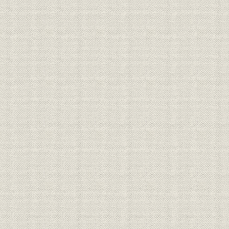
3.パイオニアとしての京阪
4.新京阪線と名古屋急行電鉄
5.和歌山支店と阪和電気鉄道
6.蒲生―守口間高架複々線化工事
7.新線延長‐1 淀屋橋延長線
[7.]新線延長‐2 東福寺―三条間地下化と鴨東線
[7.]新線延長‐3 中之島線
8.大津線の歴史
9.日本初の連節車「びわこ」号と鴨川線
10.戦後の京阪線ダイヤの変遷
11.京阪電車の廃線跡