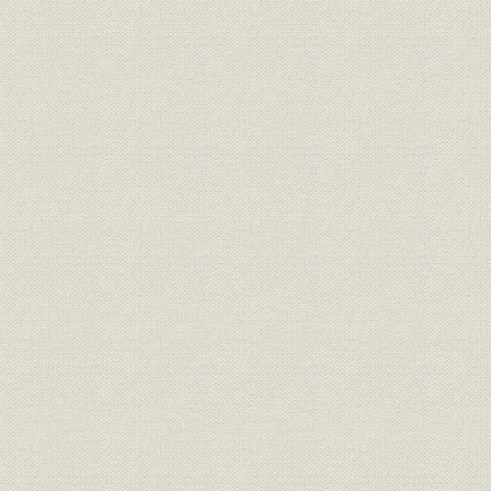
23.京都定期観光バス
24.宇治川ラインとおとぎ電車
25.比叡山開発
26.黎明期のマーケット事業
27.念願の京阪百貨店開業
28.樟葉P・G・Cとくずは国際トーナメント
29.京阪競馬場と京阪杯
30.未完の社史
索引
参考文献
監修・執筆