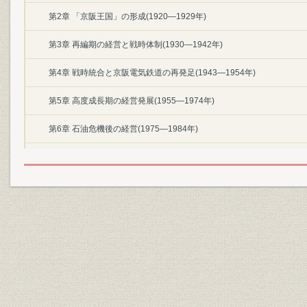
第2章 「京阪王国」の形成(1920―1929年)
第3章 再編期の経営と戦時体制(1930―1942年)
第4章 戦時統合と京阪電気鉄道の再発足(1943―1954年)
第5章 高度成長期の経営発展(1955―1974年)
第6章 石油危機後の経営(1975―1984年)
第7章 「バブル経済」前後の経営拡大(1985―1996年)
第8章 競争の激化と事業の再構築(1997―2010年)
終章 京阪電鉄の100年
テーマ史
1.渋沢栄一と京阪電鉄
2.初代経営トップ 渡辺嘉一