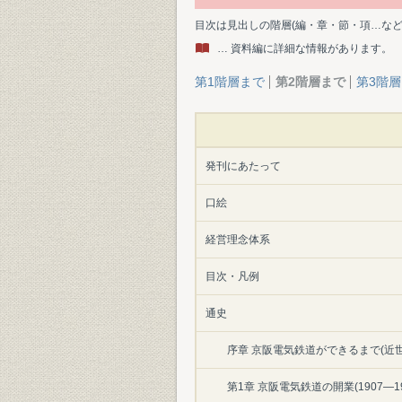
目次は見出しの階層(編・章・節・項…な
… 資料編に詳細な情報があります。
第1階層まで
第2階層まで
第3階
発刊にあたって
口絵
経営理念体系
目次・凡例
通史
序章 京阪電気鉄道ができるまで(近世―
第1章 京阪電気鉄道の開業(1907―19