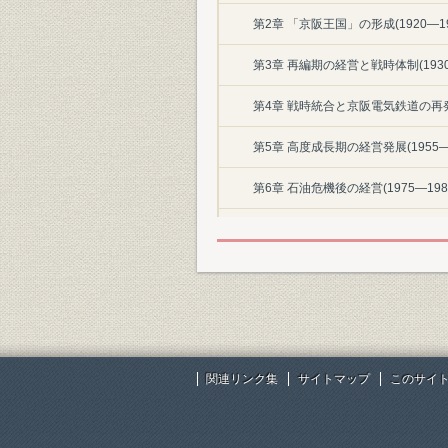
第2章 「京阪王国」の形成(1920―19
第3章 再編期の経営と戦時体制(1930
第4章 戦時統合と京阪電気鉄道の再発足(
第5章 高度成長期の経営発展(1955―
第6章 石油危機後の経営(1975―198
第7章 「バブル経済」前後の経営拡大(1
第8章 競争の激化と事業の再構築(199
終章 京阪電鉄の100年
テーマ史
関連リンク集
サイトマップ
このサイ
1.渋沢栄一と京阪電鉄
2.初代経営トップ 渡辺嘉一