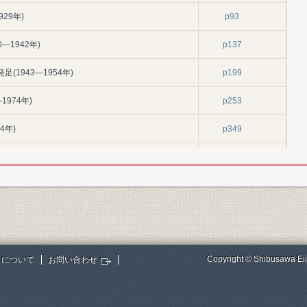
29年)
p93
―1942年)
p137
1943―1954年)
p199
1974年)
p253
4年)
p349
985―1996年)
p411
7―2010年)
p479
p597
p604
Copyright © Shibusawa Eii
トについて
お問い合わせ
p604
p610