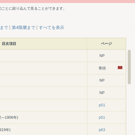
ど)ごとに絞り込んで見ることができます。
層まで
第4階層まで
すべてを表示
目次項目
ページ
NP
巻頭
NP
NP
p51
1906年)
p51
19年)
p63