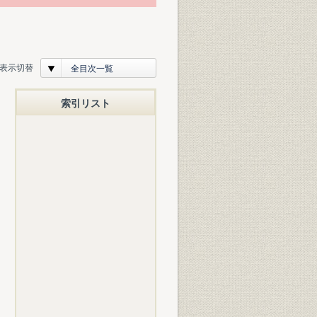
表示切替
全目次一覧
索引リスト