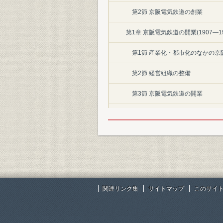
第2節 京阪電気鉄道の創業
第1章 京阪電気鉄道の開業(1907―19
第1節 産業化・都市化のなかの京
第2節 経営組織の整備
第3節 京阪電気鉄道の開業
第4節 レジャー・不動産・電気供
第5節 資金調達と経営成果
第2章 「京阪王国」の形成(1920―19
第1節 慢性不況下の京阪地域
関連リンク集
サイトマップ
このサイ
第2節 太田光熙の経営方針と組織
第3節 新京阪鉄道の開業と運輸網