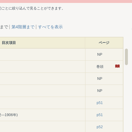
ど)ごとに絞り込んで見ることができます。
層まで
第4階層まで
すべてを表示
目次項目
ページ
NP
巻頭
NP
NP
p51
1906年)
p51
p52