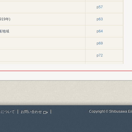
p57
19年)
p63
阪地域
p64
p69
p72
給事業の始まり
p85
p89
29年)
p93
p94
Copyright © Shibusawa Eii
トについて
お問い合わせ
p98
の整備・拡張
p102