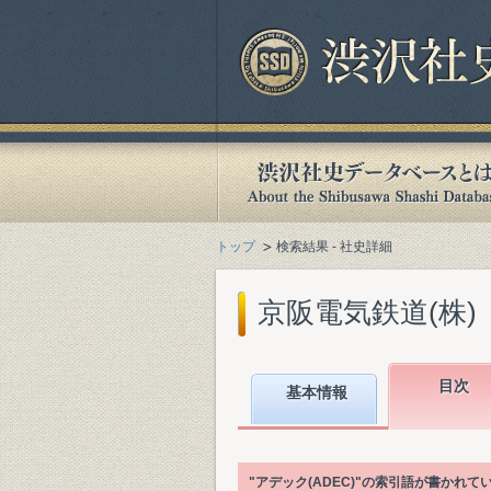
トップ
検索結果 - 社史詳細
京阪電気鉄道(株)『
目次
基本情報
"アデック(ADEC)"の索引語が書かれ