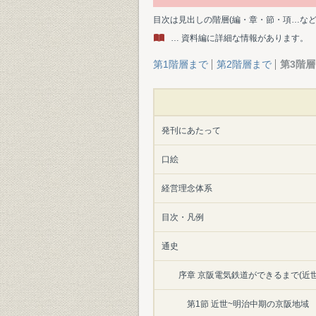
目次は見出しの階層(編・章・節・項…な
… 資料編に詳細な情報があります。
第1階層まで
第2階層まで
第3階
発刊にあたって
口絵
経営理念体系
目次・凡例
通史
序章 京阪電気鉄道ができるまで(近世―
第1節 近世~明治中期の京阪地域