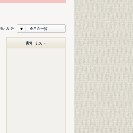
表示切替
全目次一覧
索引リスト