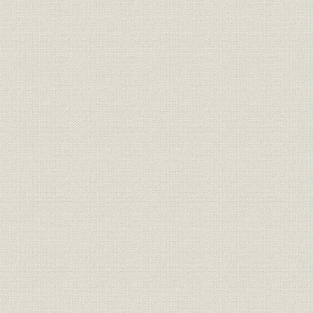
第4節 レジャー・不動産・電気供給事業の始まり
1.香里の不動産開発と第1回菊人形開催
2.電気供給事業の開始と拡張
第5節 資金調達と経営成果
1.資金調達
2.経営成果
第2章 「京阪王国」の形成(1920―1929年)
第1節 慢性不況下の京阪地域
1.慢性不況と産業発展
2.郊外化と交通網の発展
第2節 太田光熙の経営方針と組織