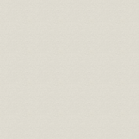
1.労働問題の登場
2.太田光熙社長と「積極経営」
第3節 新京阪鉄道の開業と運輸網の整備・拡張
1.新京阪鉄道の開業
2.大阪市内の延伸計画
3.京阪本線の整備
4.自動車運輸への進出
5.鉄道会社への出資
第4節 滋賀・和歌山での事業拡張
1.京津電気軌道の合併
2.琵琶湖鉄道汽船の合併