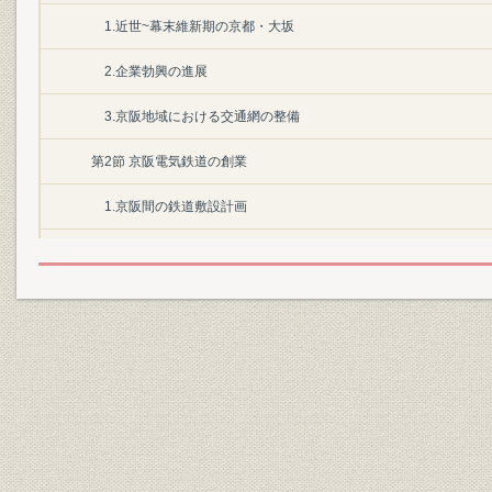
1.近世~幕末維新期の京都・大坂
2.企業勃興の進展
3.京阪地域における交通網の整備
第2節 京阪電気鉄道の創業
1.京阪間の鉄道敷設計画
2.京阪電気鉄道の発起と創業
3.渋沢栄一の経営思想と京阪電鉄
第1章 京阪電気鉄道の開業(1907―1919年)
第1節 産業化・都市化のなかの京阪地域
1.日露戦後~第1次世界大戦期の日本経済
2.都市化の進展と交通網の拡充