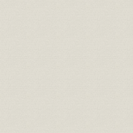
6.京阪自動車のバス事業
第4節 電気供給事業の動向
1.経営再建期の電気供給事業
2.戦時経済と電気供給事業
第5節 不動産事業と流通・レジャー事業
1.不動産事業の動向
2.流通・レジャー事業の展開
第6節 資金調達と経営成果
1.資金調達
2.経営成果
第4章 戦時統合と京阪電気鉄道の再発足(1943―1954年)