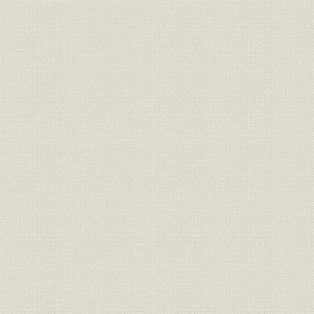
第2節 事業再編と組織改革
1.太田光熙社長時代の事業再編
2.有田邦敬社長時代の経営陣刷新
3.経営組織と従業員の動向
第3節 再編期の鉄道・運輸事業
1.建設工事と路線計画
2.改良工事の進展
3.経営再建下の利用者サービス
4.戦時体制と鉄道事業
5.関係鉄道会社の動向