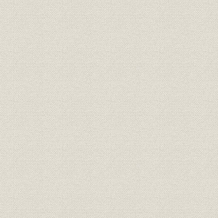
第2節 経営組織の整備
1.初期の経営組織
2.経営組織の整備
第3節 京阪電気鉄道の開業
1.開業準備と大阪市電乗り入れ計画
2.京阪電鉄の開業
3.大阪市電への乗り入れ契約解除
4.宇治線の開業
5.急行電車の運転と自動信号機の設置
6.鴨川線への乗り入れ
7.深草車庫の火災と淀川の決壊