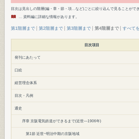
目次は見出しの階層(編・章・節・項…など)ごとに絞り込んで見ることがで
… 資料編に詳細な情報があります。
第1階層まで
第2階層まで
第3階層まで
第4階層まで
すべて
目次項目
発刊にあたって
口絵
経営理念体系
目次・凡例
通史
序章 京阪電気鉄道ができるまで(近世―1906年)
第1節 近世~明治中期の京阪地域