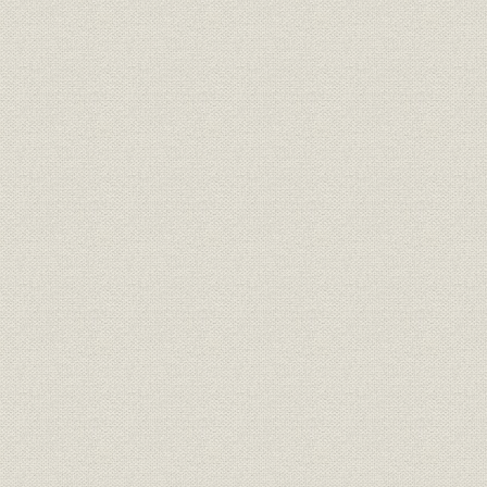
3.和歌山水力電気・日高川水力電気の合併
第5節 不動産事業とレジャー・流通・電気供給事業
1.不動産事業の本格化と学校・成田山誘致
2.枚方菊人形の再開とレジャー・流通・電気供給事業
第6節 資金調達と経営成果
1.資金調達
2.経営成果
第3章 再編期の経営と戦時体制(1930―1942年)
第1節 恐慌・戦時体制期の京阪地域
1.昭和恐慌から戦時経済体制へ
2.私鉄経営の動向と交通統制