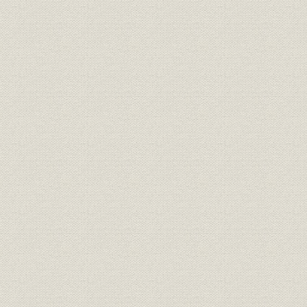
23.京都定期観光バス
24.宇治川ラインとおとぎ電車
25.比叡山開発
26.黎明期のマーケット事業
27.念願の京阪百貨店開業
28.樟葉P・G・Cとくずは国際トーナメント
29.京阪競馬場と京阪杯
30.未完の社史
索引
参考文献
監修・執筆