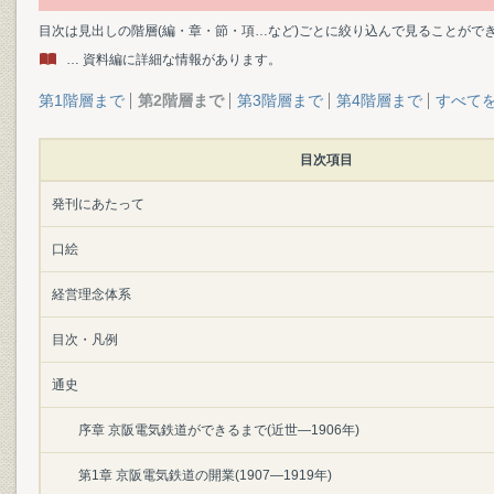
目次は見出しの階層(編・章・節・項…など)ごとに絞り込んで見ることがで
… 資料編に詳細な情報があります。
第1階層まで
第2階層まで
第3階層まで
第4階層まで
すべて
目次項目
発刊にあたって
口絵
経営理念体系
目次・凡例
通史
序章 京阪電気鉄道ができるまで(近世―1906年)
第1章 京阪電気鉄道の開業(1907―1919年)