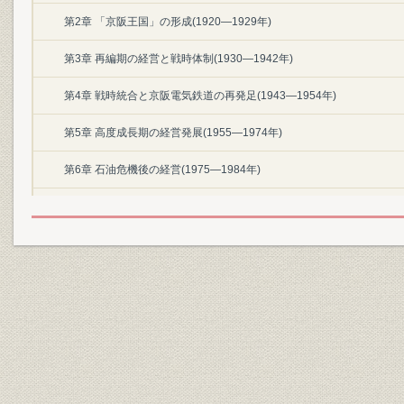
第2章 「京阪王国」の形成(1920―1929年)
第3章 再編期の経営と戦時体制(1930―1942年)
第4章 戦時統合と京阪電気鉄道の再発足(1943―1954年)
第5章 高度成長期の経営発展(1955―1974年)
第6章 石油危機後の経営(1975―1984年)
第7章 「バブル経済」前後の経営拡大(1985―1996年)
第8章 競争の激化と事業の再構築(1997―2010年)
終章 京阪電鉄の100年
テーマ史
1.渋沢栄一と京阪電鉄
2.初代経営トップ 渡辺嘉一