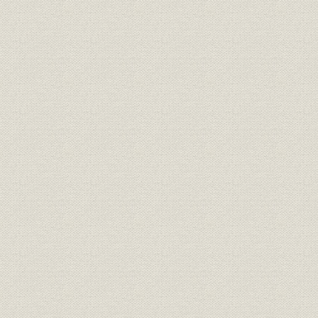
12.電気供給事業
13.ひらかた大菊人形の歴史
14.ひらかたパークの歴史
15.京阪グラウンド
16.成田山大阪別院の誘致
17.京阪京橋駅ビル
18.天満橋と京阪ビルディング、OMMビル
19.乗車券ギャラリー
20.京阪電鉄のイメージキャラクターたち
21.路線案内図
22.琵琶湖の舟運と玄関口・浜大津