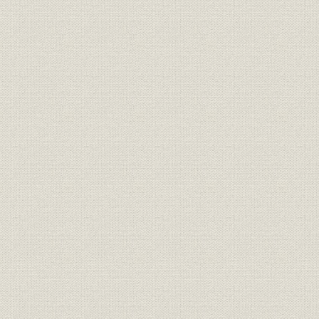
3.パイオニアとしての京阪
4.新京阪線と名古屋急行電鉄
5.和歌山支店と阪和電気鉄道
6.蒲生―守口間高架複々線化工事
7.新線延長‐1 淀屋橋延長線
[7.]新線延長‐2 東福寺―三条間地下化と鴨東線
[7.]新線延長‐3 中之島線
8.大津線の歴史
9.日本初の連節車「びわこ」号と鴨川線
10.戦後の京阪線ダイヤの変遷
11.京阪電車の廃線跡