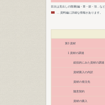
目次は見出しの階層(編・章・節・項…な
… 資料編に詳細な情報があります。
第3 資材
1 資材の調達
総括的にみた資材の調達
資材購入の内訳
資材の発注先
随意契約
資材の購入