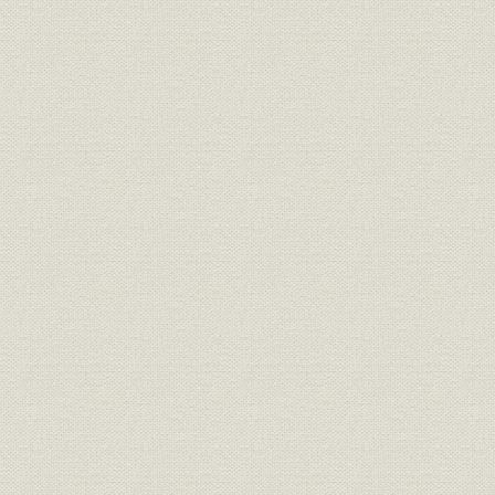
衆議院における審議
衆議院の法案可決
貴族院における審議
衆議院の議決と法律成立
鉄道5000マイル祝賀会
第1節 組織
第1 鉄道庁の組織
1 鉄道会議の組織
第2 鉄道局の成立
1 鉄道庁の組織の推移
内務省から逓信省への移管