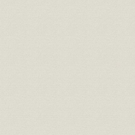
業務の拡大と組織の推移
第2節 奥羽線福島・青森間
1 建設の計画