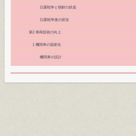
日露戦争と朝鮮の鉄道
日露戦争後の状況
第2 車両技術の向上
1 機関車の国産化
機関車の設計
機関車の国産化
第2 鉄道国有化の発議
1 鉄道国有の要請
軍部の意向
民間企業家の意向
2 議会における審議と法律の成立