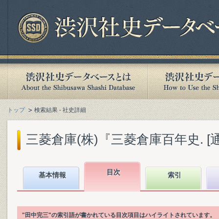
トップ
検索結果 - 社史詳細
三菱倉庫(株)『三菱倉庫百年史. [通史]
目次
基本情報
索引
"田中完三"の索引語が書かれている目次項目はハイライトされています。