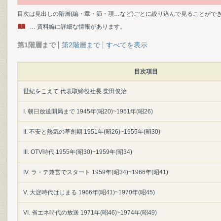
目次は見出しの階層(編・章・節・項…など)ごとに絞り込んで見ることがで
… 資料編に詳細な情報があります。
第1階層まで
第2階層まで
すべてを表示
目次項目
世紀をこえて 代表取締役社長 柴田俊治
I. 朝日放送開局まで 1945年(昭20)~1951年(昭26)
II. 不安と熱気の草創期 1951年(昭26)~1955年(昭30)
III. OTV時代 1955年(昭30)~1959年(昭34)
IV. ラ・テ兼営でスタート 1959年(昭34)~1966年(昭41)
V. 大淀時代はじまる 1966年(昭41)~1970年(昭45)
VI. 省エネ時代の放送 1971年(昭46)~1974年(昭49)