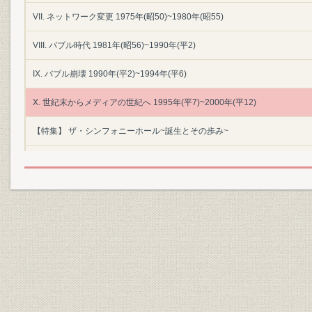
VII. ネットワーク変更 1975年(昭50)~1980年(昭55)
VIII. バブル時代 1981年(昭56)~1990年(平2)
IX. バブル崩壊 1990年(平2)~1994年(平6)
X. 世紀末からメディアの世紀へ 1995年(平7)~2000年(平12)
【特集】 ザ・シンフォニーホール~誕生とその歩み~
【特集】 最大の体験「阪神・淡路大震災」
◇索引 [番組・イベント/人名/一般事項]
◇「朝日放送の50年」3分冊で参考にさせていただいた文献
◇写真提供
◇編集後記