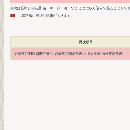
目次は見出しの階層(編・章・節・項…など)ごとに絞り込んで見ることがで
… 資料編に詳細な情報があります。
目次項目
[岩波書店刊行図書年譜 付 岩波書店関係年表 出版界年表 内外事情年表]