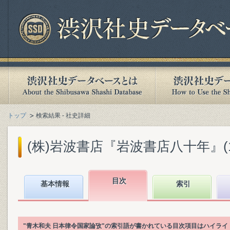
トップ
検索結果 - 社史詳細
(株)岩波書店『岩波書店八十年』(199
目次
基本情報
索引
"青木和夫 日本律令国家論攷"の索引語が書かれている目次項目はハイライ