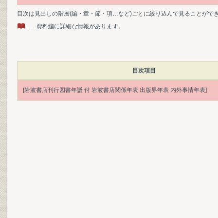
目次は見出しの階層(編・章・節・項…など)ごとに絞り込んで見ることがで
… 資料編に詳細な情報があります。
目次項目
[岩波書店刊行図書年譜 付 岩波書店関係年表 出版界年表 内外事情年表]