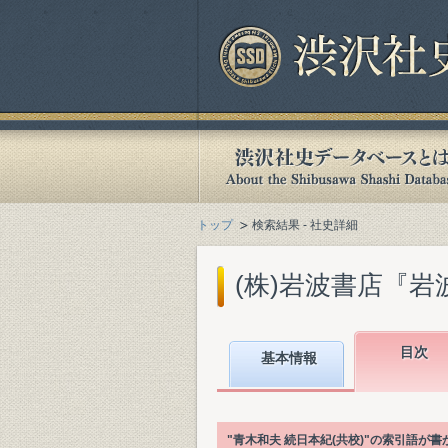
トップ
検索結果 - 社史詳細
(株)岩波書店『岩波
目次
基本情報
"青木和夫 続日本紀(共校)"の索引語