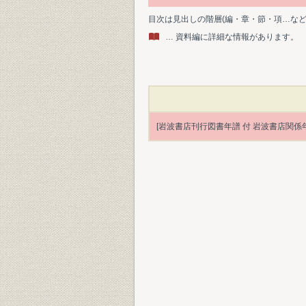
目次は見出しの階層(編・章・節・項…な
… 資料編に詳細な情報があります。
[岩波書店刊行図書年譜 付 岩波書店関係