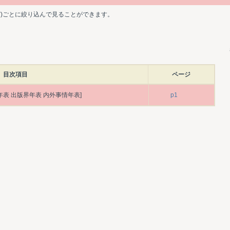
ど)ごとに絞り込んで見ることができます。
目次項目
ページ
年表 出版界年表 内外事情年表]
p1