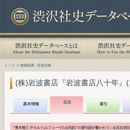
トップ
検索結果 - 社史詳細
(株)岩波書店『岩波書店八十年』(199
目次
基本情報
索引
"青木靖三 デカルト(ルフェーヴル)(共訳)"の索引語が書かれている目次