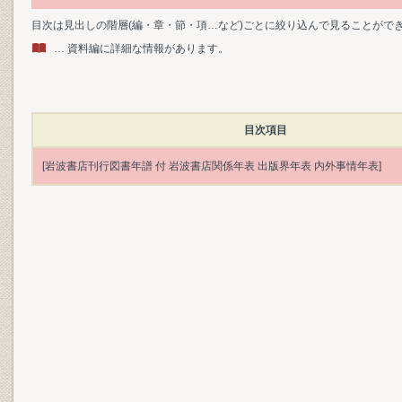
目次は見出しの階層(編・章・節・項…など)ごとに絞り込んで見ることがで
… 資料編に詳細な情報があります。
目次項目
[岩波書店刊行図書年譜 付 岩波書店関係年表 出版界年表 内外事情年表]