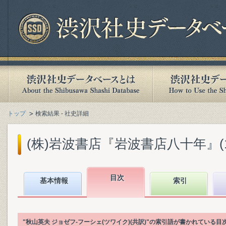
トップ
検索結果 - 社史詳細
(株)岩波書店『岩波書店八十年』(199
目次
基本情報
索引
"秋山英夫 ジョゼフ‐フーシェ(ツワイク)(共訳)"の索引語が書かれている