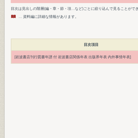
目次は見出しの階層(編・章・節・項…など)ごとに絞り込んで見ることがで
… 資料編に詳細な情報があります。
目次項目
[岩波書店刊行図書年譜 付 岩波書店関係年表 出版界年表 内外事情年表]