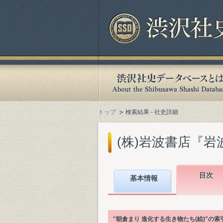
トップ
検索結果 - 社史詳細
(株)岩波書店『岩波
目次
基本情報
"朝倉まり 進化する生き物たち(絵)"