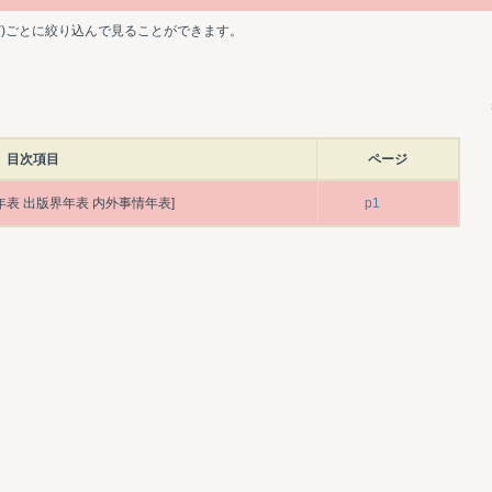
ど)ごとに絞り込んで見ることができます。
目次項目
ページ
年表 出版界年表 内外事情年表]
p1