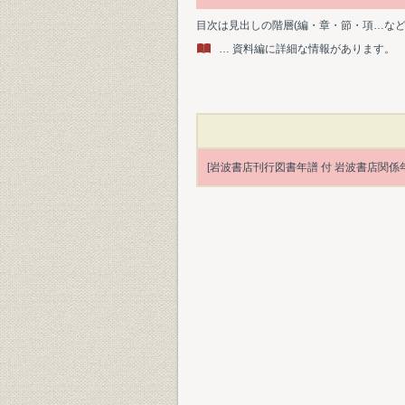
目次は見出しの階層(編・章・節・項…な
… 資料編に詳細な情報があります。
[岩波書店刊行図書年譜 付 岩波書店関係