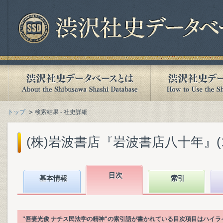
トップ
検索結果 - 社史詳細
(株)岩波書店『岩波書店八十年』(199
目次
基本情報
索引
"吾妻光俊 ナチス民法学の精神"の索引語が書かれている目次項目はハイ