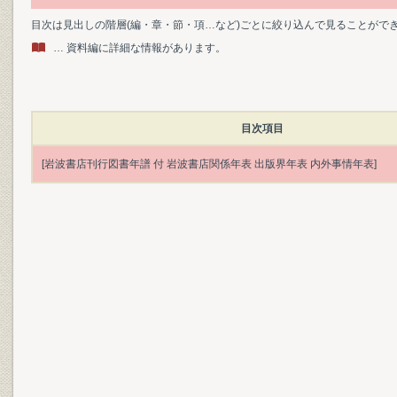
目次は見出しの階層(編・章・節・項…など)ごとに絞り込んで見ることがで
… 資料編に詳細な情報があります。
目次項目
[岩波書店刊行図書年譜 付 岩波書店関係年表 出版界年表 内外事情年表]