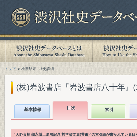
トップ
検索結果 - 社史詳細
(株)岩波書店『岩波書店八十年』(199
目次
基本情報
索引
"天野貞祐 朝永博士還暦記念 哲学論文集(共編)"の索引語が書かれている