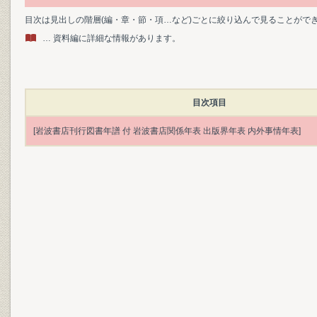
目次は見出しの階層(編・章・節・項…など)ごとに絞り込んで見ることがで
… 資料編に詳細な情報があります。
目次項目
[岩波書店刊行図書年譜 付 岩波書店関係年表 出版界年表 内外事情年表]