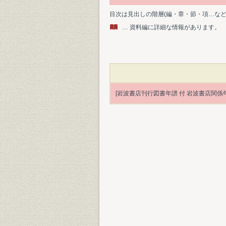
目次は見出しの階層(編・章・節・項…な
… 資料編に詳細な情報があります。
[岩波書店刊行図書年譜 付 岩波書店関係