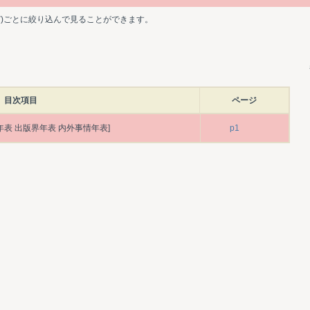
ど)ごとに絞り込んで見ることができます。
目次項目
ページ
年表 出版界年表 内外事情年表]
p1