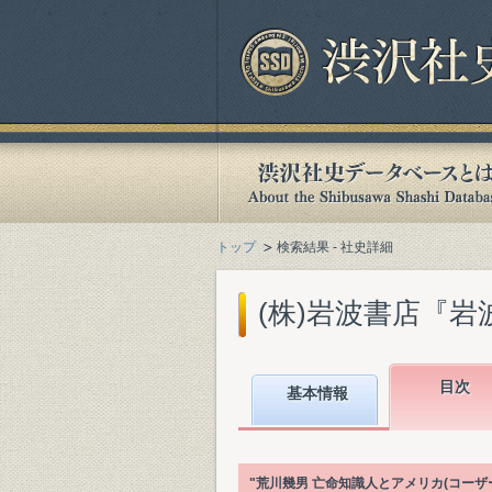
トップ
検索結果 - 社史詳細
(株)岩波書店『岩波
目次
基本情報
"荒川幾男 亡命知識人とアメリカ(コー