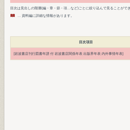
目次は見出しの階層(編・章・節・項…など)ごとに絞り込んで見ることがで
… 資料編に詳細な情報があります。
目次項目
[岩波書店刊行図書年譜 付 岩波書店関係年表 出版界年表 内外事情年表]