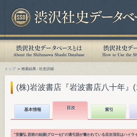
トップ
検索結果 - 社史詳細
(株)岩波書店『岩波書店八十年』(199
目次
基本情報
索引
"安藤弘 芸術の始源(グローセ)"の索引語が書かれている目次項目はハイラ