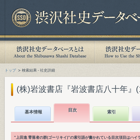
トップ
検索結果 - 社史詳細
(株)岩波書店『岩波書店八十年』(199
目次
基本情報
索引
"上田進 零落者の群(ゴーリキイ)"の索引語が書かれている目次項目はハ