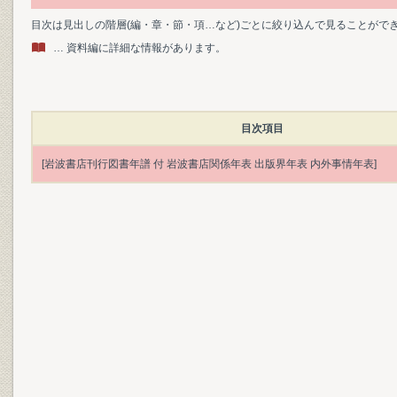
目次は見出しの階層(編・章・節・項…など)ごとに絞り込んで見ることがで
… 資料編に詳細な情報があります。
目次項目
[岩波書店刊行図書年譜 付 岩波書店関係年表 出版界年表 内外事情年表]