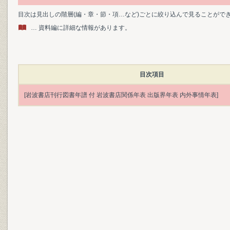
目次は見出しの階層(編・章・節・項…など)ごとに絞り込んで見ることがで
… 資料編に詳細な情報があります。
目次項目
[岩波書店刊行図書年譜 付 岩波書店関係年表 出版界年表 内外事情年表]