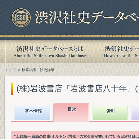
トップ
検索結果 - 社史詳細
(株)岩波書店『岩波書店八十年』(199
目次
基本情報
索引
"上野精一 言論の自由(ミルトン)(共訳)"の索引語が書かれている目次項