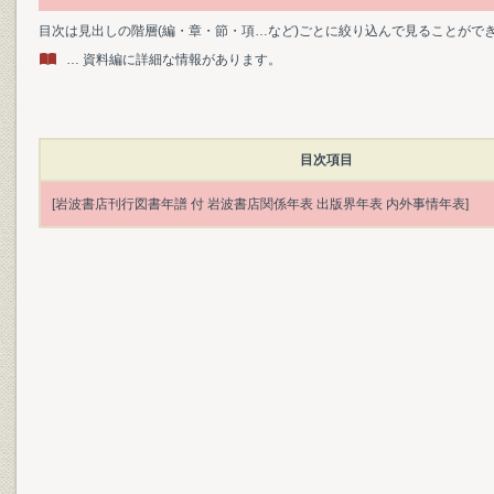
目次は見出しの階層(編・章・節・項…など)ごとに絞り込んで見ることがで
… 資料編に詳細な情報があります。
目次項目
[岩波書店刊行図書年譜 付 岩波書店関係年表 出版界年表 内外事情年表]