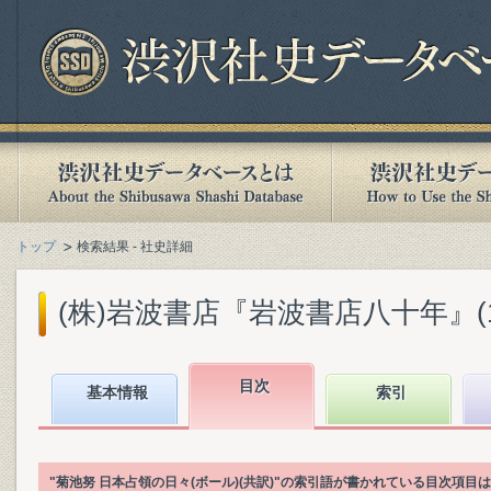
トップ
検索結果 - 社史詳細
(株)岩波書店『岩波書店八十年』(199
目次
基本情報
索引
"菊池努 日本占領の日々(ボール)(共訳)"の索引語が書かれている目次項