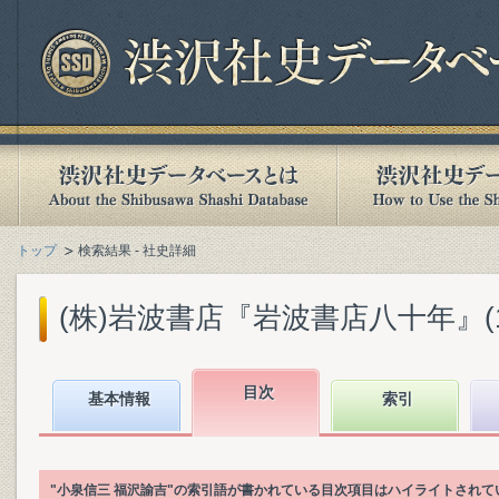
トップ
検索結果 - 社史詳細
(株)岩波書店『岩波書店八十年』(199
目次
基本情報
索引
"小泉信三 福沢諭吉"の索引語が書かれている目次項目はハイライトされて