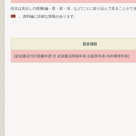
目次は見出しの階層(編・章・節・項…など)ごとに絞り込んで見ることがで
… 資料編に詳細な情報があります。
目次項目
[岩波書店刊行図書年譜 付 岩波書店関係年表 出版界年表 内外事情年表]