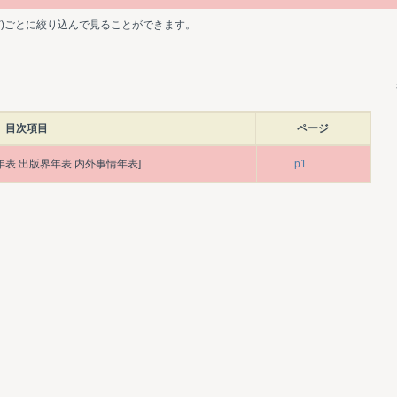
ど)ごとに絞り込んで見ることができます。
目次項目
ページ
年表 出版界年表 内外事情年表]
p1