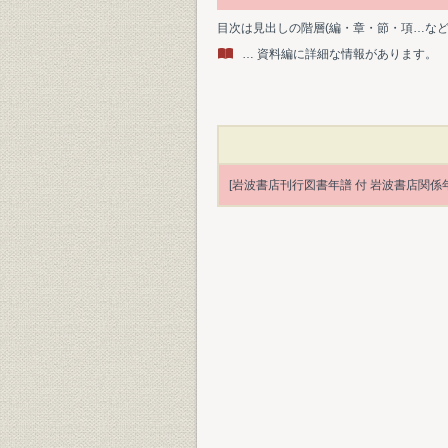
目次は見出しの階層(編・章・節・項…な
… 資料編に詳細な情報があります。
[岩波書店刊行図書年譜 付 岩波書店関係