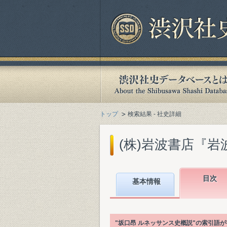
トップ
検索結果 - 社史詳細
(株)岩波書店『岩波
目次
基本情報
"坂口昂 ルネッサンス史概説"の索引語